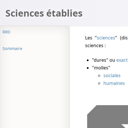
Sciences établies
RR0
Les "
sciences
" (di
sciences :
Sommaire
"dures" ou
exact
"molles"
sociales
humaines