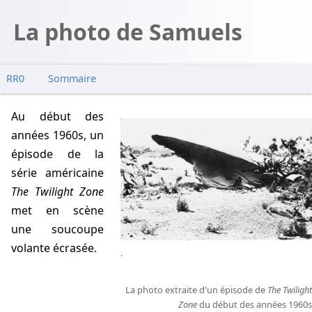
La photo de Samuels
RR0
Sommaire
Construction d'un faux (1995)
Au début des
Roel van der Meulen
années 1960s, un
Sightings
épisode de la
série américaine
The Twilight Zone
met en scène
une soucoupe
volante écrasée.
.
La photo extraite d'un épisode de
The Twilight
Zone
du début des années 1960s