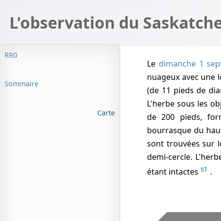
L'observation du Saskatc
RR0
Le
dimanche 1 sep
nuageux avec une l
Sommaire
(de 11 pieds de dia
L'herbe sous les o
Carte
de 200 pieds, fo
bourrasque du haut 
sont trouvées sur l
demi-cercle. L'herb
s1
étant intactes
.