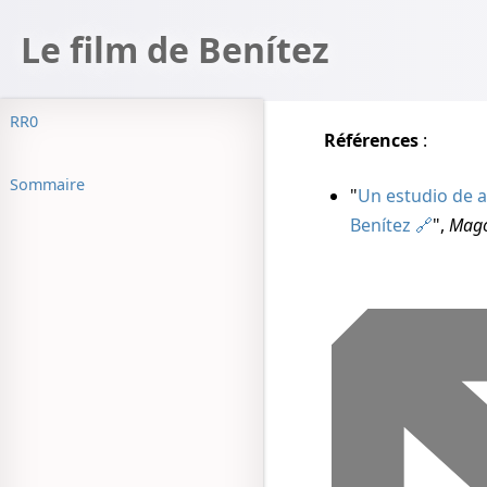
Le film de Benítez
RR0
Références
:
Sommaire
"
Un estudio de a
Benítez
",
Mag