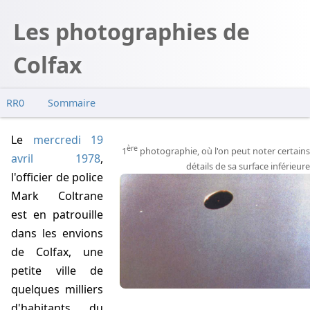
Les photographies de
Colfax
RR0
Sommaire
Le
mercredi 19
ère
1
photographie, où l'on peut noter certains
avril 1978
,
détails de sa surface inférieure
l'officier de police
Mark Coltrane
est en patrouille
dans les envions
de Colfax, une
petite ville de
quelques milliers
d'habitants du