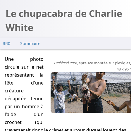
Le chupacabra de Charlie
White
RR0
Sommaire
Une photo
Highland Park
, épreuve montée sur plexiglas,
circule sur le net
48 x 96 "
représentant la
tête d'une
créature
décapitée tenue
par un homme à
l'aide d'un
crochet (qui
traverserait donc le crâne) et autour duquel jouent des