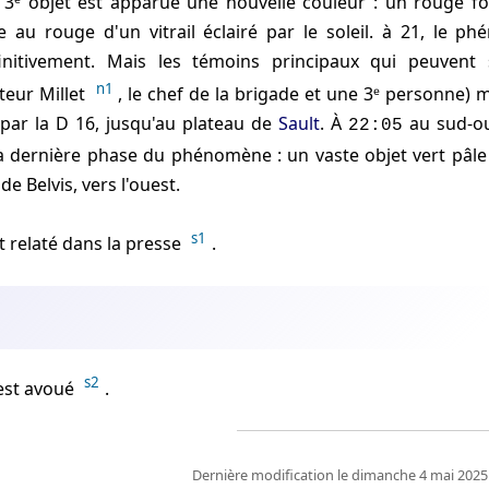
e 3ᵉ objet est apparue une nouvelle couleur : un rouge 
 au rouge d'un vitrail éclairé par le soleil. à
21
, le ph
initivement. Mais les témoins principaux qui peuvent 
n1
teur Millet
, le chef de la brigade et une 3ᵉ personne) 
 par la D 16, jusqu'au plateau de
Sault
. À
au sud-o
22:05
a dernière phase du phénomène : un vaste objet vert pâle 
de Belvis, vers l'ouest.
s1
est relaté dans la presse
.
s2
est avoué
.
Dernière modification le dimanche 4 mai 2025