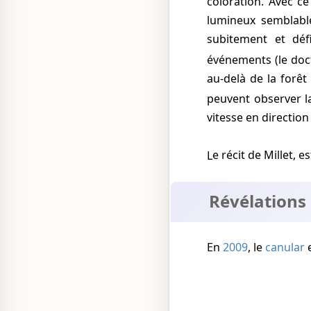
coloration. Avec c
lumineux semblable
subitement et déf
événements (le doc
au-delà de la forêt
peuvent observer l
vitesse en direction 
Le récit de Millet, 
Révélations
En
2009
, le
canular