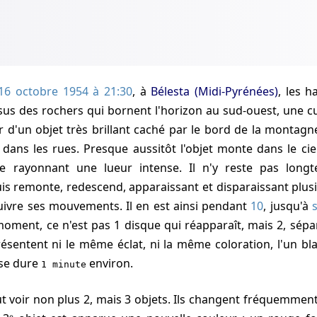
16 octobre 1954 à 21:30
, à
Bélesta (Midi-Pyrénées)
, les h
sus des rochers qui bornent l'horizon au sud-ouest, une c
 d'un objet très brillant caché par le bord de la montagne.
ans les rues. Presque aussitôt l'objet monte dans le cie
se rayonnant une lueur intense. Il n'y reste pas long
puis remonte, redescend, apparaissant et disparaissant plusi
 suivre ses mouvements. Il en est ainsi pendant
10
, jusqu'à
 moment, ce n'est pas 1 disque qui réapparaît, mais 2, sép
résentent ni le même éclat, ni la même coloration, l'un blan
ase dure
environ.
1 minute