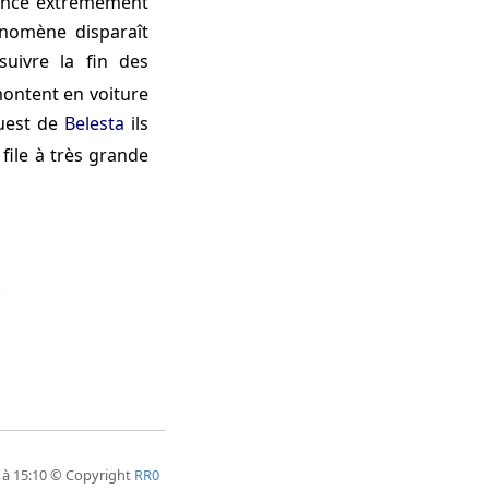
foncé extrêmement
énomène disparaît
suivre la fin des
montent en voiture
uest de
Belesta
ils
file à très grande
 à 15:10 © Copyright
RR0