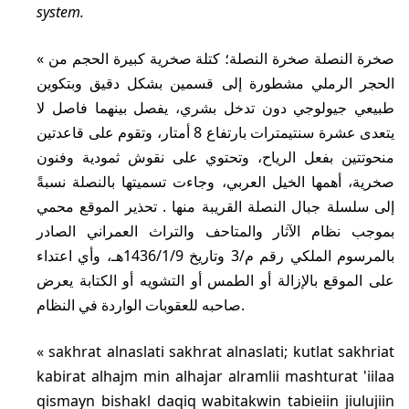
system.
صخرة النصلة صخرة النصلة؛ كتلة صخرية كبيرة الحجم من
الحجر الرملي مشطورة إلى قسمين بشكل دقيق وبتكوين
طبيعي جيولوجي دون تدخل بشري، يفصل بينهما فاصل لا
يتعدى عشرة سنتيمترات بارتفاع 8 أمتار، وتقوم على قاعدتين
منحوتتين بفعل الرياح، وتحتوي على نقوش ثمودية وفنون
صخرية، أهمها الخيل العربي، وجاءت تسميتها بالنصلة نسبةً
إلى سلسلة جبال النصلة القريبة منها . تحذير الموقع محمي
بموجب نظام الآثار والمتاحف والتراث العمراني الصادر
بالمرسوم الملكي رقم م/3 وتاريخ 1436/1/9هـ، وأي اعتداء
على الموقع بالإزالة أو الطمس أو التشويه أو الكتابة يعرض
صاحبه للعقوبات الواردة في النظام.
sakhrat alnaslati sakhrat alnaslati; kutlat sakhriat
kabirat alhajm min alhajar alramlii mashturat 'iilaa
qismayn bishakl daqiq wabitakwin tabieiin jiulujiin