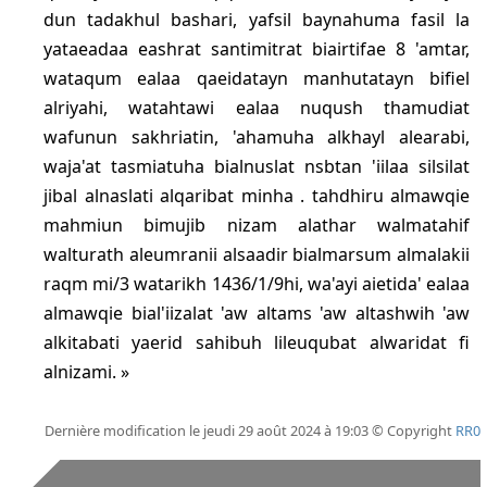
dun tadakhul bashari, yafsil baynahuma fasil la
yataeadaa eashrat santimitrat biairtifae 8 'amtar,
wataqum ealaa qaeidatayn manhutatayn bifiel
alriyahi, watahtawi ealaa nuqush thamudiat
wafunun sakhriatin, 'ahamuha alkhayl alearabi,
waja'at tasmiatuha bialnuslat nsbtan 'iilaa silsilat
jibal alnaslati alqaribat minha . tahdhiru almawqie
mahmiun bimujib nizam alathar walmatahif
walturath aleumranii alsaadir bialmarsum almalakii
raqm mi/3 watarikh 1436/1/9hi, wa'ayi aietida' ealaa
almawqie bial'iizalat 'aw altams 'aw altashwih 'aw
alkitabati yaerid sahibuh lileuqubat alwaridat fi
alnizami.
Dernière modification le jeudi 29 août 2024 à 19:03 © Copyright
RR0