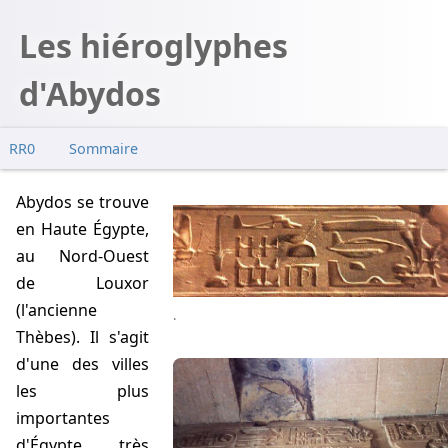
Les hiéroglyphes
d'Abydos
RR0
Sommaire
Zoom
Abydos se trouve
Version retouchée
en Haute Égypte,
Explications
au Nord-Ouest
de Louxor
(l'ancienne
.
Thèbes). Il s'agit
d'une des villes
les plus
importantes
d'Égypte, très