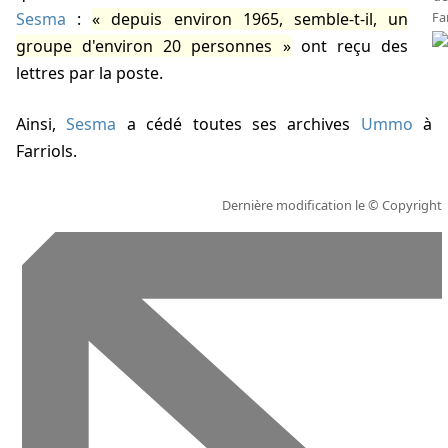
Sesma
:
depuis environ
1965
, semble-t-il, un
Fa
groupe d'environ 20 personnes
ont reçu des
lettres par la poste.
Ainsi,
Sesma
a cédé toutes ses archives
Ummo
à
Farriols.
Dernière modification le
© Copyright