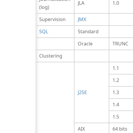
JLA
1.0
(log)
Supervision
JMX
SQL
Standard
Oracle
TRUNC
Clustering
1.1
1.2
J2SE
1.3
1.4
1.5
AIX
64 bits