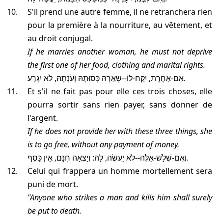
S'il prend une autre femme, il ne retranchera rien
pour la première à la nourriture, au vêtement, et
au droit conjugal.
If he marries another woman, he must not deprive
the first one of her food, clothing and marital rights.
אִם-אַחֶרֶת, יִקַּח-לוֹ--שְׁאֵרָהּ כְּסוּתָהּ וְעֹנָתָהּ, לֹא יִגְרָע.
Et s'il ne fait pas pour elle ces trois choses, elle
pourra sortir sans rien payer, sans donner de
l'argent.
If he does not provide her with these three things, she
is to go free, without any payment of money.
וְאִם-שְׁלָשׁ-אֵלֶּה--לֹא יַעֲשֶׂה, לָהּ: וְיָצְאָה חִנָּם, אֵין כָּסֶף.
Celui qui frappera un homme mortellement sera
puni de mort.
"Anyone who strikes a man and kills him shall surely
be put to death.