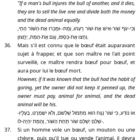
"If a man's bull injures the bull of another, and it dies,
they are to sell the live one and divide both the money
and the dead animal equally.
וְכִי-יִגֹּף שׁוֹר-אִישׁ אֶת-שׁוֹר רֵעֵהוּ, וָמֵת--וּמָכְרוּ אֶת-הַשּׁוֹר הַחַי,
וְחָצוּ אֶת-כַּסְפּוֹ, וְגַם אֶת-הַמֵּת, יֶחֱצוּן.
Mais s'il est connu que le bœuf était auparavant
sujet à frapper, et que son maître ne l'ait point
surveillé, ce maître rendra bœuf pour bœuf, et
aura pour lui le bœuf mort.
However, if it was known that the bull had the habit of
goring, yet the owner did not keep it penned up, the
owner must pay, animal for animal, and the dead
animal will be his.
אוֹ נוֹדַע, כִּי שׁוֹר נַגָּח הוּא מִתְּמוֹל שִׁלְשֹׁם, וְלֹא יִשְׁמְרֶנּוּ, בְּעָלָיו-
-שַׁלֵּם יְשַׁלֵּם שׁוֹר תַּחַת הַשּׁוֹר, וְהַמֵּת יִהְיֶה-לּוֹ.
Si un homme vole un bœuf, un mouton ou une
chèvre, puis qu'il tue ou vende l'animal, il devra