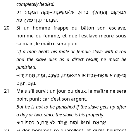
completely healed.
אִם-יָקוּם וְהִתְהַלֵּךְ בַּחוּץ, עַל-מִשְׁעַנְתּוֹ--וְנִקָּה הַמַּכֶּה: רַק
שִׁבְתּוֹ יִתֵּן, וְרַפֹּא יְרַפֵּא.
Si un homme frappe du bâton son esclave,
homme ou femme, et que l'esclave meure sous
sa main, le maître sera puni.
"If a man beats his male or female slave with a rod
and the slave dies as a direct result, he must be
punished,
וְכִי-יַכֶּה אִישׁ אֶת-עַבְדּוֹ אוֹ אֶת-אֲמָתוֹ, בַּשֵּׁבֶט, וּמֵת, תַּחַת יָדוֹ--
נָקֹם, יִנָּקֵם.
Mais s'il survit un jour ou deux, le maître ne sera
point puni ; car c'est son argent.
but he is not to be punished if the slave gets up after
a day or two, since the slave is his property.
אַךְ אִם-יוֹם אוֹ יוֹמַיִם, יַעֲמֹד--לֹא יֻקַּם, כִּי כַסְפּוֹ הוּא.
Si des hommes se querellent, et qu'ils heurtent