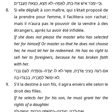
וְכִי-יִמְכֹּר אִישׁ אֶת-בִּתּוֹ, לְאָמָה--לֹא תֵצֵא, כְּצֵאת הָעֲבָדִים.
Si elle déplaît à son maître, qui s'était proposé de
la prendre pour femme, il facilitera son rachat ;
mais il n'aura pas le pouvoir de la vendre à des
étrangers, après lui avoir été infidèle.
If she does not please the master who has selected
her for himself
Or master so that he does not choose
her
, he must let her be redeemed. He has no right to
sell her to foreigners, because he has broken faith
with her.
אִם-רָעָה בְּעֵינֵי אֲדֹנֶיהָ, אֲשֶׁר-לא לוֹ יְעָדָהּ--וְהֶפְדָּהּ: לְעַם נָכְרִי
לֹא-יִמְשֹׁל לְמָכְרָהּ, בְּבִגְדוֹ-בָהּ.
S'il la destine à son fils, il agira envers elle selon le
droit des filles.
If he selects her for his son, he must grant her the
rights of a daughter.
וְאִם-לִבְנוֹ, יִיעָדֶנָּה--כְּמִשְׁפַּט הַבָּנוֹת, יַעֲשֶׂה-לָּהּ.