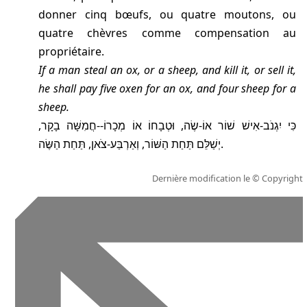
donner cinq bœufs, ou quatre moutons, ou
quatre chèvres comme compensation au
propriétaire.
If a man steal an ox, or a sheep, and kill it, or sell it,
he shall pay five oxen for an ox, and four sheep for a
sheep.
כִּי יִגְנֹב-אִישׁ שׁוֹר אוֹ-שֶׂה, וּטְבָחוֹ אוֹ מְכָרוֹ--חֲמִשָּׁה בָקָר,
יְשַׁלֵּם תַּחַת הַשּׁוֹר, וְאַרְבַּע-צֹאן, תַּחַת הַשֶּׂה.
Dernière modification le
© Copyright