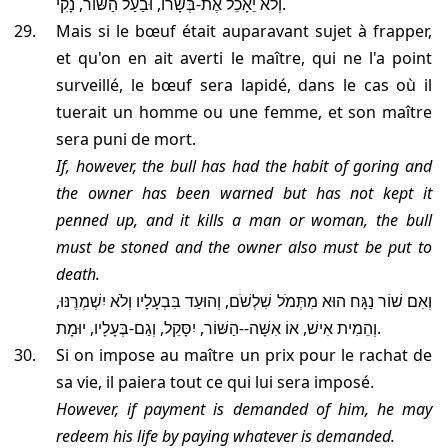
וְלֹא יֵאָכֵל אֶת-בְּשָׂרוֹ, וּבַעַל הַשּׁוֹר, נָקִי.
Mais si le bœuf était auparavant sujet à frapper,
et qu'on en ait averti le maître, qui ne l'a point
surveillé, le bœuf sera lapidé, dans le cas où il
tuerait un homme ou une femme, et son maître
sera puni de mort.
If, however, the bull has had the habit of goring and
the owner has been warned but has not kept it
penned up, and it kills a man or woman, the bull
must be stoned and the owner also must be put to
death.
וְאִם שׁוֹר נַגָּח הוּא מִתְּמֹל שִׁלְשֹׁם, וְהוּעַד בִּבְעָלָיו וְלֹא יִשְׁמְרֶנּוּ,
וְהֵמִית אִישׁ, אוֹ אִשָּׁה--הַשּׁוֹר, יִסָּקֵל, וְגַם-בְּעָלָיו, יוּמָת.
Si on impose au maître un prix pour le rachat de
sa vie, il paiera tout ce qui lui sera imposé.
However, if payment is demanded of him, he may
redeem his life by paying whatever is demanded.