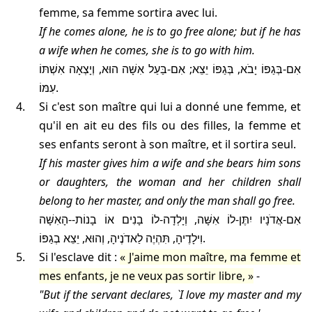
femme, sa femme sortira avec lui.
If he comes alone, he is to go free alone; but if he has
a wife when he comes, she is to go with him.
אִם-בְּגַפּוֹ יָבֹא, בְּגַפּוֹ יֵצֵא; אִם-בַּעַל אִשָּׁה הוּא, וְיָצְאָה אִשְׁתּוֹ
עִמּוֹ.
Si c'est son maître qui lui a donné une femme, et
qu'il en ait eu des fils ou des filles, la femme et
ses enfants seront à son maître, et il sortira seul.
If his master gives him a wife and she bears him sons
or daughters, the woman and her children shall
belong to her master, and only the man shall go free.
אִם-אֲדֹנָיו יִתֶּן-לוֹ אִשָּׁה, וְיָלְדָה-לוֹ בָנִים אוֹ בָנוֹת--הָאִשָּׁה
וִילָדֶיהָ, תִּהְיֶה לַאדֹנֶיהָ, וְהוּא, יֵצֵא בְגַפּוֹ.
Si l'esclave dit :
J'aime mon maître, ma femme et
mes enfants, je ne veux pas sortir libre,
-
"But if the servant declares, `I love my master and my