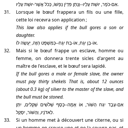
אִם-כֹּפֶר, יוּשַׁת עָלָיו--וְנָתַן פִּדְיֹן נַפְשׁוֹ, כְּכֹל אֲשֶׁר-יוּשַׁת עָלָיו.
Lorsque le bœuf frappera un fils ou une fille,
cette loi recevra son application ;
This law also applies if the bull gores a son or
daughter.
אוֹ-בֵן יִגָּח, אוֹ-בַת יִגָּח--כַּמִּשְׁפָּט הַזֶּה, יֵעָשֶׂה לּוֹ.
mais si le bœuf frappe un esclave, homme ou
femme, on donnera trente sicles d'argent au
maître de l'esclave, et le bœuf sera lapidé.
If the bull gores a male or female slave, the owner
must pay thirty shekels
That is, about 12 ounces
(about 0.3 kg)
of silver to the master of the slave, and
the bull must be stoned.
אִם-עֶבֶד יִגַּח הַשּׁוֹר, אוֹ אָמָה--כֶּסֶף שְׁלֹשִׁים שְׁקָלִים, יִתֵּן
לַאדֹנָיו, וְהַשּׁוֹר, יִסָּקֵל.
Si un homme met à découvert une citerne, ou si
un homme en creuse une et ne la couvre pas, et