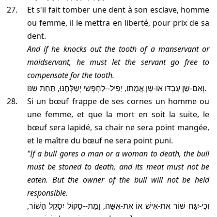
Et s'il fait tomber une dent à son esclave, homme
ou femme, il le mettra en liberté, pour prix de sa
dent.
And if he knocks out the tooth of a manservant or
maidservant, he must let the servant go free to
compensate for the tooth.
וְאִם-שֵׁן עַבְדּוֹ אוֹ-שֵׁן אֲמָתוֹ, יַפִּיל--לַחָפְשִׁי יְשַׁלְּחֶנּוּ, תַּחַת שִׁנּוֹ.
Si un bœuf frappe de ses cornes un homme ou
une femme, et que la mort en soit la suite, le
bœuf sera lapidé, sa chair ne sera point mangée,
et le maître du bœuf ne sera point puni.
"If a bull gores a man or a woman to death, the bull
must be stoned to death, and its meat must not be
eaten. But the owner of the bull will not be held
responsible.
וְכִי-יִגַּח שׁוֹר אֶת-אִישׁ אוֹ אֶת-אִשָּׁה, וָמֵת--סָקוֹל יִסָּקֵל הַשּׁוֹר,