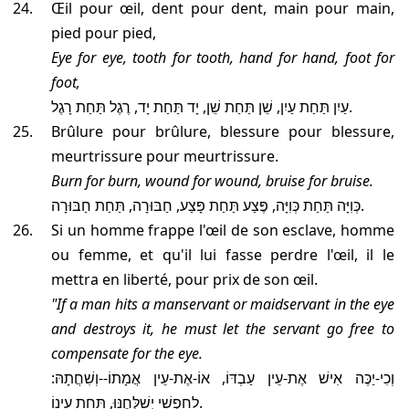
œil pour œil, dent pour dent, main pour main,
pied pour pied,
eye for eye, tooth for tooth, hand for hand, foot for
foot,
עַיִן תַּחַת עַיִן, שֵׁן תַּחַת שֵׁן, יָד תַּחַת יָד, רֶגֶל תַּחַת רָגֶל.
brûlure pour brûlure, blessure pour blessure,
meurtrissure pour meurtrissure.
burn for burn, wound for wound, bruise for bruise.
כְּוִיָּה תַּחַת כְּוִיָּה, פֶּצַע תַּחַת פָּצַע, חַבּוּרָה, תַּחַת חַבּוּרָה.
Si un homme frappe l'œil de son esclave, homme
ou femme, et qu'il lui fasse perdre l'œil, il le
mettra en liberté, pour prix de son œil.
"If a man hits a manservant or maidservant in the eye
and destroys it, he must let the servant go free to
compensate for the eye.
וְכִי-יַכֶּה אִישׁ אֶת-עֵין עַבְדּוֹ, אוֹ-אֶת-עֵין אֲמָתוֹ--וְשִׁחֲתָהּ:
לַחָפְשִׁי יְשַׁלְּחֶנּוּ, תַּחַת עֵינוֹ.