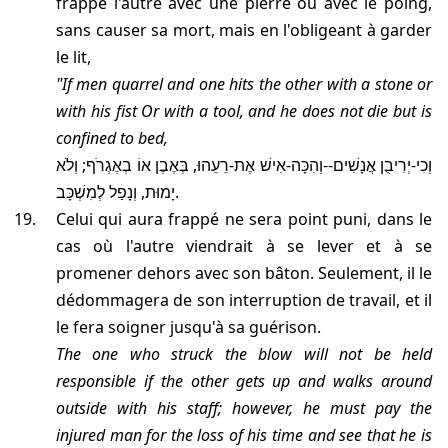
frappe l'autre avec une pierre ou avec le poing,
sans causer sa mort, mais en l'obligeant à garder
le lit,
"If men quarrel and one hits the other with a stone or
with his fist
Or with a tool
, and he does not die but is
confined to bed,
וְכִי-יְרִיבֻן אֲנָשִׁים--וְהִכָּה-אִישׁ אֶת-רֵעֵהוּ, בְּאֶבֶן אוֹ בְאֶגְרֹף; וְלֹא
יָמוּת, וְנָפַל לְמִשְׁכָּב.
celui qui aura frappé ne sera point puni, dans le
cas où l'autre viendrait à se lever et à se
promener dehors avec son bâton. Seulement, il le
dédommagera de son interruption de travail, et il
le fera soigner jusqu'à sa guérison.
the one who struck the blow will not be held
responsible if the other gets up and walks around
outside with his staff; however, he must pay the
injured man for the loss of his time and see that he is