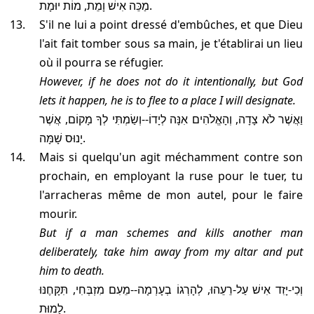
מַכֵּה אִישׁ וָמֵת, מוֹת יוּמָת.
S'il ne lui a point dressé d'embûches, et que Dieu
l'ait fait tomber sous sa main, je t'établirai un lieu
où il pourra se réfugier.
However, if he does not do it intentionally, but God
lets it happen, he is to flee to a place I will designate.
וַאֲשֶׁר לֹא צָדָה, וְהָאֱלֹהִים אִנָּה לְיָדוֹ--וְשַׂמְתִּי לְךָ מָקוֹם, אֲשֶׁר
יָנוּס שָׁמָּה.
Mais si quelqu'un agit méchamment contre son
prochain, en employant la ruse pour le tuer, tu
l'arracheras même de mon autel, pour le faire
mourir.
But if a man schemes and kills another man
deliberately, take him away from my altar and put
him to death.
וְכִי-יָזִד אִישׁ עַל-רֵעֵהוּ, לְהָרְגוֹ בְעָרְמָה--מֵעִם מִזְבְּחִי, תִּקָּחֶנּוּ
לָמוּת.