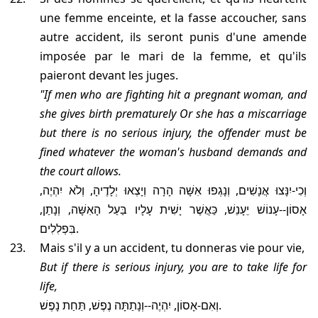
une femme enceinte, et la fasse accoucher, sans
autre accident, ils seront punis d'une amende
imposée par le mari de la femme, et qu'ils
paieront devant les juges.
"If men who are fighting hit a pregnant woman, and
she gives birth prematurely
Or she has a miscarriage
but there is no serious injury, the offender must be
fined whatever the woman's husband demands and
the court allows.
וְכִי-יִנָּצוּ אֲנָשִׁים, וְנָגְפוּ אִשָּׁה הָרָה וְיָצְאוּ יְלָדֶיהָ, וְלֹא יִהְיֶה,
אָסוֹן--עָנוֹשׁ יֵעָנֵשׁ, כַּאֲשֶׁר יָשִׁית עָלָיו בַּעַל הָאִשָּׁה, וְנָתַן,
בִּפְלִלִים.
Mais s'il y a un accident, tu donneras vie pour vie,
But if there is serious injury, you are to take life for
life,
וְאִם-אָסוֹן, יִהְיֶה--וְנָתַתָּה נֶפֶשׁ, תַּחַת נָפֶשׁ.