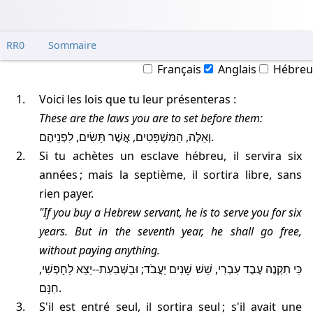
RR0
Sommaire
Français
Anglais
Hébreu
Voici les lois que tu leur présenteras :
These are the laws you are to set before them:
וְאֵלֶּה, הַמִּשְׁפָּטִים, אֲשֶׁר תָּשִׂים, לִפְנֵיהֶם.
Si tu achètes un esclave hébreu, il servira six
années ; mais la septième, il sortira libre, sans
rien payer.
"If you buy a Hebrew servant, he is to serve you for six
years. But in the seventh year, he shall go free,
without paying anything.
כִּי תִקְנֶה עֶבֶד עִבְרִי, שֵׁשׁ שָׁנִים יַעֲבֹד; וּבַשְּׁבִעִת--יֵצֵא לַחָפְשִׁי,
חִנָּם.
S'il est entré seul, il sortira seul ; s'il avait une