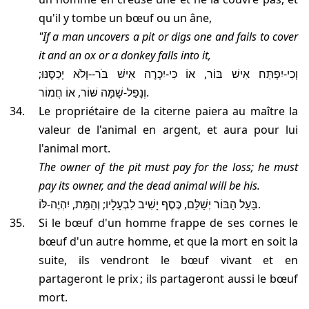
qu'il y tombe un bœuf ou un âne,
"If a man uncovers a pit or digs one and fails to cover
it and an ox or a donkey falls into it,
וְכִי-יִפְתַּח אִישׁ בּוֹר, אוֹ כִּי-יִכְרֶה אִישׁ בֹּר--וְלֹא יְכַסֶּנּוּ;
וְנָפַל-שָׁמָּה שּׁוֹר, אוֹ חֲמוֹר.
le propriétaire de la citerne paiera au maître la
valeur de l'animal en argent, et aura pour lui
l'animal mort.
the owner of the pit must pay for the loss; he must
pay its owner, and the dead animal will be his.
בַּעַל הַבּוֹר יְשַׁלֵּם, כֶּסֶף יָשִׁיב לִבְעָלָיו; וְהַמֵּת, יִהְיֶה-לּוֹ.
Si le bœuf d'un homme frappe de ses cornes le
bœuf d'un autre homme, et que la mort en soit la
suite, ils vendront le bœuf vivant et en
partageront le prix ; ils partageront aussi le bœuf
mort.