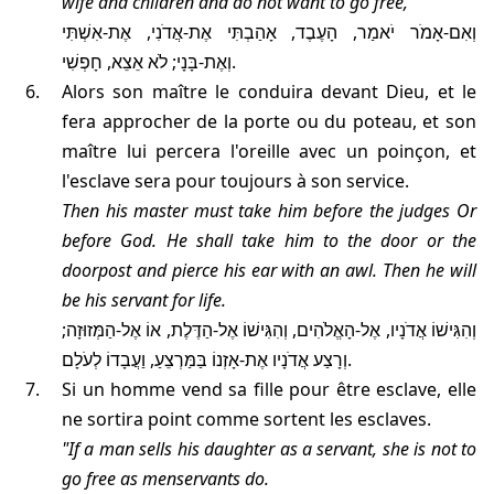
wife and children and do not want to go free,'
וְאִם-אָמֹר יֹאמַר, הָעֶבֶד, אָהַבְתִּי אֶת-אֲדֹנִי, אֶת-אִשְׁתִּי
וְאֶת-בָּנָי; לֹא אֵצֵא, חָפְשִׁי.
alors son maître le conduira devant Dieu, et le
fera approcher de la porte ou du poteau, et son
maître lui percera l'oreille avec un poinçon, et
l'esclave sera pour toujours à son service.
then his master must take him before the judges
Or
before God
. He shall take him to the door or the
doorpost and pierce his ear with an awl. Then he will
be his servant for life.
וְהִגִּישׁוֹ אֲדֹנָיו, אֶל-הָאֱלֹהִים, וְהִגִּישׁוֹ אֶל-הַדֶּלֶת, אוֹ אֶל-הַמְּזוּזָה;
וְרָצַע אֲדֹנָיו אֶת-אָזְנוֹ בַּמַּרְצֵעַ, וַעֲבָדוֹ לְעֹלָם.
Si un homme vend sa fille pour être esclave, elle
ne sortira point comme sortent les esclaves.
"If a man sells his daughter as a servant, she is not to
go free as menservants do.